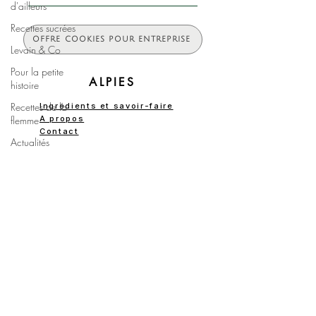
d'ailleurs
Recettes sucrées
OFFRE COOKIES POUR ENTREPRISE
Levain & Co
Pour la petite
ALPIES
histoire
Recettes de la
Ingrédients et savoir-faire
flemme
A propos
Contact
Actualités
d'ALPIES
COMMANDES
Le boudoir
Boutique
Les cookies
Livraison gourmande
d'Alpies
FAQ
INFORMATIONS
CGV
Mentions légales
Politique de confidentialité
Politique allergènes