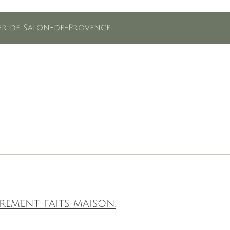
lier de Salon-de-Provence
rement faits maison.