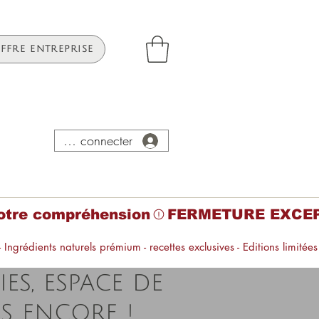
FFRE ENTREPRISE
Se connecter
tre compréhension
es, espace de
us encore !