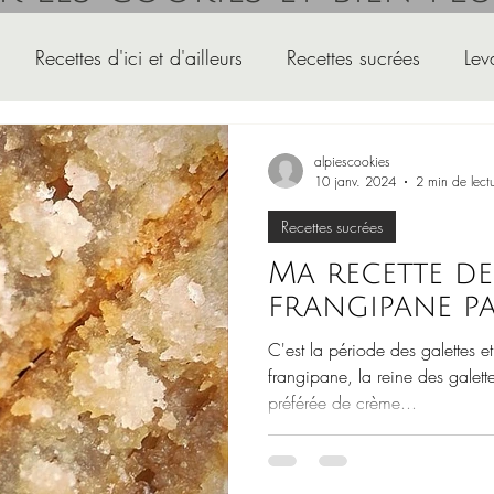
Recettes d'ici et d'ailleurs
Recettes sucrées
Lev
ettes de la flemme
Actualités d'ALPIES
Le boudoir
alpiescookies
10 janv. 2024
2 min de lect
Recettes sucrées
Ma recette d
frangipane pa
C'est la période des galettes et
frangipane, la reine des galette
préférée de crème...