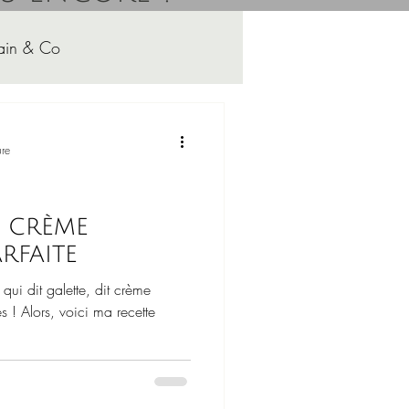
ain & Co
Les cookies d'Alpies
ure
e crème
rfaite
 qui dit galette, dit crème
s ! Alors, voici ma recette