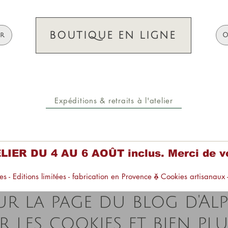
BOUTIQUE EN LIGNE
ir
O
Expéditions & retraits à l'atelier
R DU 4 AU 6 AOÛT inclus. Merci de vo
s - Editions limitées - fabrication en Provence
r la page du blog d'Alpi
r les cookies et bien pl