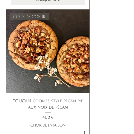
COUP DE COEUR
TOUCAN cookies style pecan pie
aux noix de pécan
Prix
4,00 €
CHOIX DE LIVRAISON