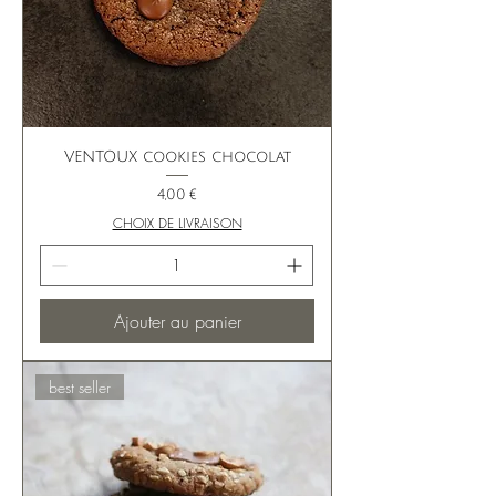
VENTOUX cookies chocolat
Prix
4,00 €
CHOIX DE LIVRAISON
Ajouter au panier
best seller