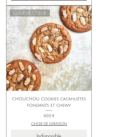
COUP DE COEUR
CHOUCHOU Cookies cacahuètes
fondants et chewy
Prix
4,00 €
CHOIX DE LIVRAISON
Indisponible