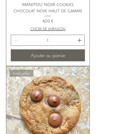
MANITOU NOIR cookies
chocolat noir haut de gamme
Prix
4,00 €
CHOIX DE LIVRAISON
Ajouter au panier
best seller