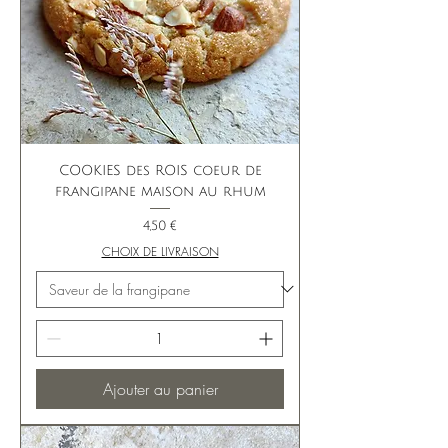
COOKIES des ROIS coeur de
frangipane maison au rhum
Prix
4,50 €
CHOIX DE LIVRAISON
Ajouter au panier