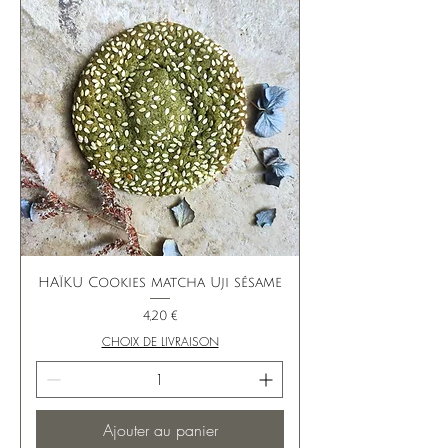
HAÏKU Cookies matcha Uji sésame
Prix
4,20 €
CHOIX DE LIVRAISON
Ajouter au panier