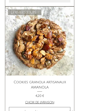
DERNIERS JOURS !
Cookies granola artisanaux
AMANOLA
Prix
4,20 €
CHOIX DE LIVRAISON