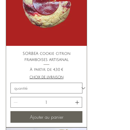
SORBEA cookie citron
framboises artisanal
Prix promotionnel
À partir de
4,30 €
CHOIX DE LIVRAISON
Ajouter au panier