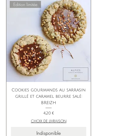
Edition limitée
Cookies gourmands au sarrasin
grillé et caramel beurre salé:
BREIZH
Prix
4,20 €
CHOIX DE LIVRAISON
Indisponible