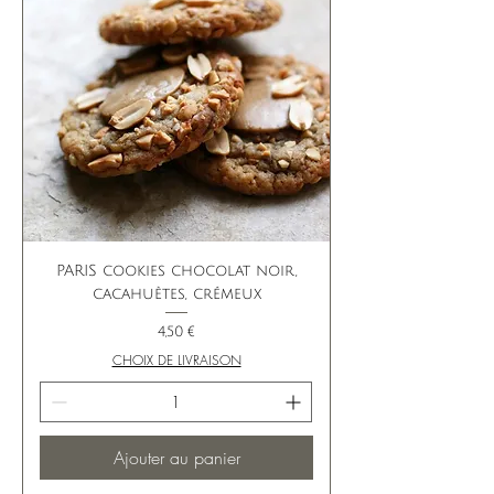
PARIS cookies chocolat noir,
cacahuètes, crémeux
Prix
4,50 €
CHOIX DE LIVRAISON
Ajouter au panier