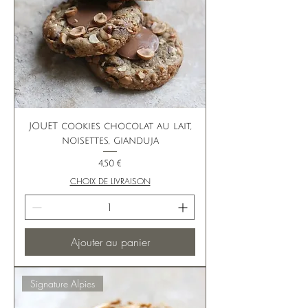
JOUET cookies chocolat au lait,
noisettes, gianduja
Prix
4,50 €
CHOIX DE LIVRAISON
Ajouter au panier
Signature Alpies