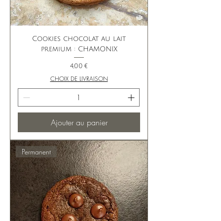
Cookies chocolat au lait
premium : CHAMONIX
Prix
4,00 €
CHOIX DE LIVRAISON
Ajouter au panier
Permanent