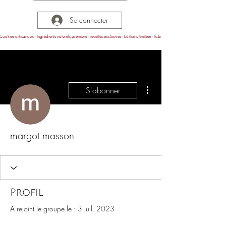
Se connecter
Cookies artisanaux - Ingrédients naturels prémium - recettes exclusives - Editions limitées - fabrication en Provence
Plus d'actions
S'abonner
margot masson
Profil
A rejoint le groupe le : 3 juil. 2023