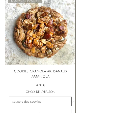
DERNIERS JOURS !
Cookies granola artisanaux
AMANOLA
Prix
4,20 €
CHOIX DE LIVRAISON