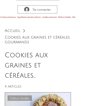
Se connecter
Cookies artisanaux - Ingrédients naturels prémium - recettes exclusives - Editions limitées - fabrication en Provence
Accueil
Cookies aux graines et céréales
gourmands
Cookies aux
graines et
céréales
gourmands
4 articles
Edition limitée