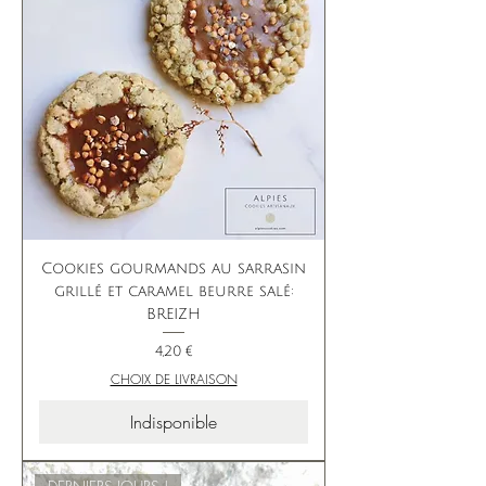
Cookies gourmands au sarrasin
grillé et caramel beurre salé:
BREIZH
Prix
4,20 €
CHOIX DE LIVRAISON
Indisponible