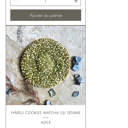
Ajouter au panier
HAÏKU Cookies matcha Uji sésame
Prix
4,20 €