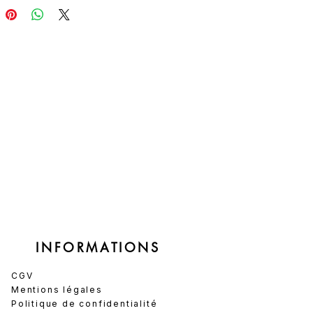
 BLANCHE est un joli cadeau
ieux prêt à offrir aux fins
s exigeants; Existe en version
10 cookies MOYEN
n only do small things with
ove"
s box sont soigneusement
ées pour garantir un
re parfait de saveurs et de
s. Il n’est malheureusement
sible de modifier leur
tion, afin de préserver cette
ie gourmande.
INFORMATIONS
CGV
Mentions légales
Politique de confidentialité