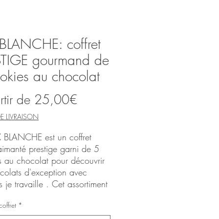
BLANCHE: coffret
STIGE gourmand de
okies au chocolat
Prix
rtir de
25,00€
promotionnel
E LIVRAISON
 BLANCHE est un coffret
aimanté prestige garni de 5
s au chocolat pour découvrir
ocolats d'exception avec
s je travaille . Cet assortiment
ager ou à déguster en solo,
coffret
*
mposé de 5 cookies moyens