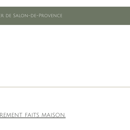
lier de Salon-de-Provence
rement faits maison.