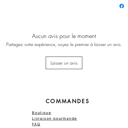
La box
prestig
gourmet
5 ou 
Aucun avis pour le moment
"We ca
great l
Partagez votre expérience, soyez le premier à laisser un avis.
NB: No
Laisser un avis
compos
équilib
texture
pas pos
composi
harmon
COMMANDES
Boutique
Livraison gourmande
FAQ