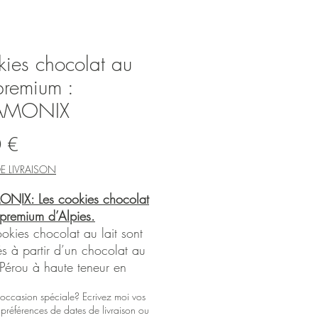
ies chocolat au
 premium :
AMONIX
Prix
 €
E LIVRAISON
IX: Les cookies chocolat
 premium d’Alpies.
okies chocolat au lait sont
s à partir d’un chocolat au
 Pérou à haute teneur en
 sélectionné auprès de
 occasion spéciale? Ecrivez moi vos
an chocolatier Nicolas Berger.
t préférences de dates de livraison ou