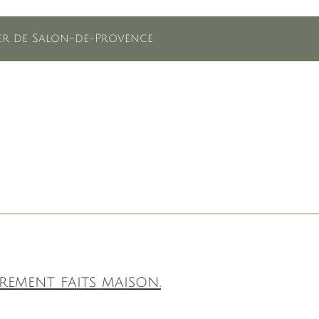
lier de Salon-de-Provence
rement faits maison.