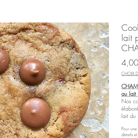
Cook
lait
CH
4,00
CHOIX D
CHAMON
au lait
Nos co
élaboré
lait du
cacao,
Pour une
l’artis
détails e