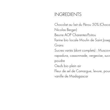
INGREDIENTS
Chocolat au lait du Pérou 50% (Choco
Nicolas Berger)
Beurre AOP Charentes-Poitou
Farine bio locale Moulin de Saint Jose
Grans
Sucres variés (dont complets) : Musco
rapadura, cassonnade, vergeoise, suc
poudre
Oeufs bio plein air
Fleur de sel de Camargue, levure, pou
vanille de Madagascar