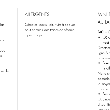
artisan
d'Alpie
Choc
ALLERGENES
MINI
Péro
AU L
lat
Céréales, oeufs, lait, fruits à coques,
sucr
peut contenir des traces de sésame,
Vani
FAQ – Co
lupin et soja
Fabr
Où ac
ph à
haut
séri
Directeme
Rece
vado,
ligne Al
Emba
re
artisana
soig
Pourq
choc
ils di
dre de
fraîc
Notre ch
Ces co
possède 
la moyen
font pa
chocolat
de cook
Peut
recherc
Oui, nos
chocola
disponib
livraiso