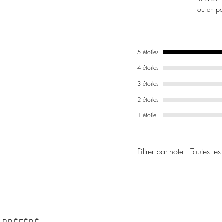
Comman
ou en poi
au lait
Nos co
avec le
5 étoiles
dans u
protect
4 étoiles
La livr
3 étoiles
sécuris
2 étoiles
arômes
1 étoile
Filtrer par note :
Toutes les