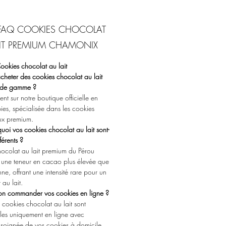
aux au chocolat au lait
s?
olat au lait premium du
 FAQ COOKIES CHOCOLAT
u à forte teneur en cacao,
AIT PREMIUM CHAMONIX
é au sucre complet
lle pure naturelle en poudre
okies chocolat au lait
ication artisanale en petites
heter des cookies chocolat au lait
 de gamme ?
es
nt sur notre boutique officielle en
tte signature Alpies
pies, spécialisée dans les cookies
llage individuel et Livraison
ux premium.
née de vos cookies au
uoi vos cookies chocolat au lait sont-
olat au lait pour préserver la
fférents ?
heur.
ocolat au lait premium du Pérou
okies au gouttes de chocolat
une teneur en cacao plus élevée que
ne, offrant une intensité rare pour un
rtie de nos meilleures recettes
 au lait.
ies et séduisent les amateurs
-on commander vos cookies en ligne ?
hant les meilleurs cookies
 cookies chocolat au lait sont
t au lait disponibles en ligne.
les uniquement en ligne avec
n soignée de vos cookies à domicile