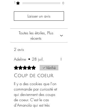
1
0
assemblage précis, une
harmonie de textures et
Laisser un avis
d’arômes, où chaque ingrédient
est choisi pour sa noblesse et
sa justesse.
Toutes les étoiles, Plus
récents
Des cookies au granola
naturel, sain et peu sucré
2 avis
Les Cookies Amanola se
distinguent par une recette
Adeline
•
28 juil.
volontairement
peu sucrée
.
Noté 5 sur 5.
Vérifié
J'ai fait le choix d’une douceur
maîtrisée afin de laisser
Coup de coeur
s’exprimer pleinement la
Il y a des cookies que l'on
richesse naturelle des fruits secs
commande par curiosité et
et la profondeur aromatique de
qui deviennent des coups
la vanille pure.
de coeur. C'est le cas
Sa pâte est généreusement
d'Amanola qui est très