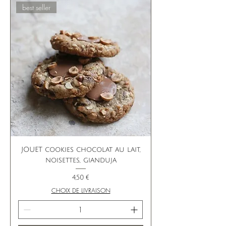
best seller
JOUET cookies chocolat au lait,
noisettes, gianduja
Prix
4,50 €
CHOIX DE LIVRAISON