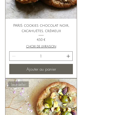
PARIS cookies chocolat noir,
cacahuètes, crémeux
Prix
4,50 €
CHOIX DE LIVRAISON
Ajouter au panier
best seller