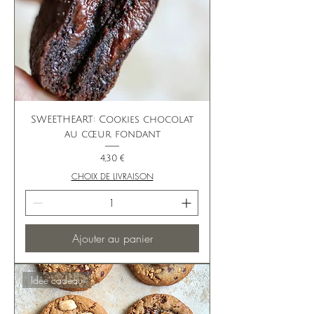
SWEETHEART: Cookies chocolat
au cœur fondant
Prix
4,30 €
CHOIX DE LIVRAISON
Ajouter au panier
Idée cadeau