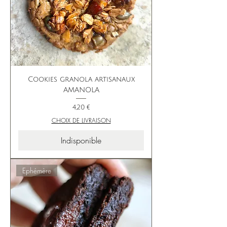
Cookies granola artisanaux
AMANOLA
Prix
4,20 €
CHOIX DE LIVRAISON
Indisponible
Ephémère