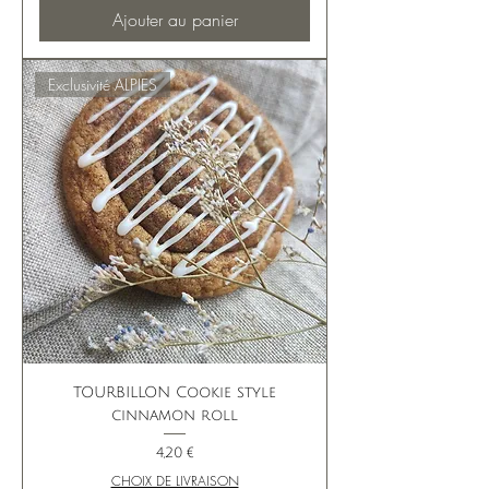
Ajouter au panier
Exclusivité ALPIES
TOURBILLON Cookie style
cinnamon roll
Prix
4,20 €
CHOIX DE LIVRAISON