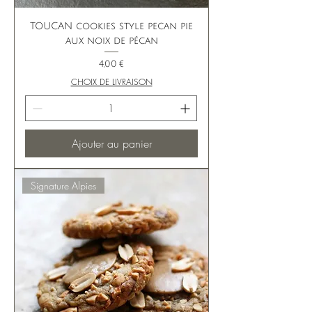
TOUCAN cookies style pecan pie
aux noix de pécan
Prix
4,00 €
CHOIX DE LIVRAISON
Ajouter au panier
Signature Alpies