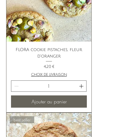
FLORA cookie pistaches, fleur
d'oranger
Prix
4,20 €
CHOIX DE LIVRAISON
Ajouter au panier
best seller