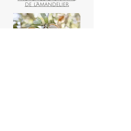
de l'Amandelier
L'amande, ce délicieux fruit à coque que
l'on apprécie tant... Mais pas n'importe
quelle amande, l'Amande de Provence.
Je travaille uniquement avec d
es AMANDES DE
PROVENCE, cultivées et récoltées à seulement
13 km de chez moi, provenant de
l'AMANDELIER EN PROVENCE, à Saint Martin